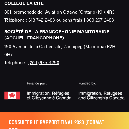
COLLÈGE LA CITÉ
801, promenade de l'Aviation Ottawa (Ontario) K1K 4R3
Téléphone :
613 742-2483
ou sans frais
1 800 267-2483
SOCIÉTÉ DE LA FRANCOPHONIE MANITOBAINE
(ACCUEIL FRANCOPHONE)
190 Avenue de la Cathédrale, Winnipeg (Manitoba) R2H
0H7
Téléphone :
(204) 975-4250
2026 - Tous droits réservés. © La Cité / Comité consultatif national en
CONSULTER LE RAPPORT FINAL 2023 (FORMAT
établissement francophone